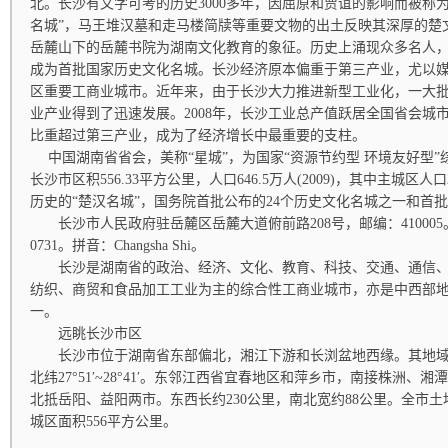
北。长沙有文字可考的历史3000多年，因屈原和贾谊的影响而被称为
名城”，马王堆汉墓和走马楼简牍等重要文物的出土反映其深厚的楚
岳麓山下的岳麓书院为湖南文化教育的象征。历史上涌现众多名人
成为首批国家历史文化名城。长沙经济原本偏重于第三产业，尤以
区重要工商业城市。近年来，由于长沙大力推进新型工业化，一大
业产业得到了迅速发展。2008年，长沙工业总产值跃居全国省会城
比重超过第三产业，成为了经济增长中最重要的支柱。
中国湖南省省会，美称“星城”，为国家“资源节约型 环境友好型”
长沙市区积556.33平方公里，人口646.5万人(2009)，其中主城区人口
历史的“楚汉名城”，国务院首批公布的24个历史文化名城之一和首
长沙市人民政府驻岳麓区岳麓大道俯前路208号，邮编：410005。
0731。拼音：Changsha Shi。
长沙是湖南省的政治、经济、文化、教育、科技、交通、通信、
纺织、商贸和食品加工工业为主的综合性工商业城市，亦是中西部
一。
远眺长沙市区
长沙市位于湖南省东部偏北，湘江下游和长浏盆地西缘。其地域范围为东经1
北纬27°51′~28°41′。东邻江西省宜春地区和萍乡市，南接株洲
北抵岳阳、益阳两市。东西长约230公里，南北宽约88公里。全市土地面
城区面积556平方公里。