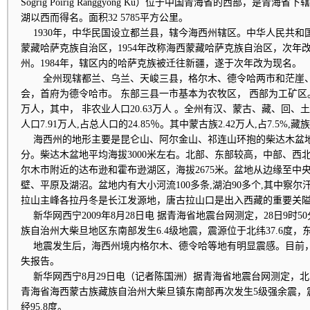
Sogrig Poirig Ranggyong Kü）位于中国青海省的西部，是
湖以西而得名。面积32 5785平方公里。
1930年，中华民国设立都兰县，辖今海西州辖区。中华人民共和国
蒙藏哈萨克族自治区，1954年改称海西蒙藏哈萨克族自治区，次年
州。1984年，辖区内的哈萨克族被迁往新疆，遂于次年改为现名。
全州现辖都兰、乌兰、天峻三县，格尔木、德令哈两市和茫崖、
会，首府为德令哈市。 东部三县一市基本为农牧区， 西部为工矿区。19
万人，其中， 非农业人口20.63万人 。全州有汉、蒙古、藏、回、
人口7.91万人,占总人口的24.85％。其中蒙古族2.42万人,占7.5%,藏族3
海西州的地形主要是昆仑山、阿尔金山、祁连山环抱的柴达木盆
分。柴达木盆地平均海拔3000米左右。北部、东部较高，中部、西
尔木市附近的达布逊和霍布逊湖区，海拔2675米。盆地从边缘至中
壁、平原及湖沼。盆地内有大小河流100多条,湖泊90多个,其中察
拉山主峰各拉丹冬是长江发源地，唐古拉山口是出入西藏的重要关
新华网西宁2009年8月28日电 据青海省地震台网测定，28日9时
族自治州大柴旦地区东南部发生6.4级地震，震源位于北纬37.6度，东经
地震发生后，海西州境内格尔木、德令哈等地有明显震感。目前
失报告。
新华网西宁8月29日电（记者陈国洲）据青海省地震台网测定，北京
青海省海西蒙古族藏族自治州大柴旦镇东南部再次发生5级强余震，震
经95.8度。