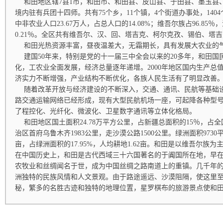
和田地区辖7县1市，和田市、和田县、皮山县、于田县、墨玉县
境内驻有兵团十四师。共有75个乡，11个镇，4个街道办事处，1404
中非农业人口23.67万人，占总人口的14.08%；维吾尔族占96.85％
0.21％。全区共有维吾尔、汉、回、塔吉克、柯尔克孜、锡伯、塔吉
和田光热资源丰富，昼夜温差大，无霜期长，具有发展大农业的
建国50年来，特别是党的十一届三中全会以来的20多年，和田国
化，工农业全面发展，经济总量逐年递增。2000年地区国内生产总值为
济实力不断增强，产业结构不断优化，各族人民生活有了明显改善
随着改革开放与经济建设的不断深入，交通、通讯、民航等基础
路交通运输网络已经形成，现有大型民航机场一座，可起降各种型
了程控化、光纤化、微波化、卫星数字通讯等立体化格局。
和田地区国土面积24.78万平方公里，占新疆总面积的15％，占全
治区首府乌鲁木齐1983公里，走沙漠公路1500公里。绿洲面积9730平
亩，占绿洲面积的17.95%，人均耕地1.62亩。和田是以维吾尔族
在中国历史上，和田是古代西域三十六国著名的于阗国所在地，早在2
农牧业和丝绸闻名于世，成为中国丝绸之路南道上的重镇。几千年
洲独特的民族风情和人文景观。由于路途遥远、沙漠阻隔，使这里
秘，繁多的名胜古迹和独特的地理位置，星罗棋布的旅游景点使和