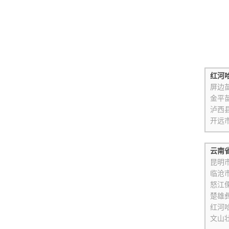
红河
屏边
金平
泸西
开远
云南
昆明
临沧
怒江
楚雄
红河
文山