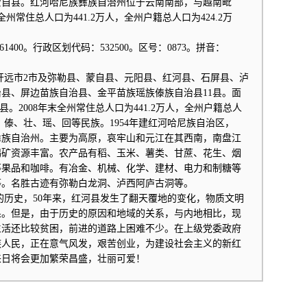
往蒙自县。红河哈尼族彝族自治州位于云南南部，与越南毗
末全州常住总人口为441.2万人，全州户籍总人口为424.2万
00。行政区划代码：532500。区号：0873。拼音：
远市2市及弥勒县、蒙自县、元阳县、红河县、石屏县、泸
县、屏边苗族自治县、金平苗族瑶族傣族自治县11县。面
县。2008年末全州常住总人口为441.2万人，全州户籍总人
苗、傣、壮、瑶、回等民族。1954年建红河哈尼族自治区，
族彝族自治州。主要为高原，哀牢山和元江在其西南，南盘江
锡矿资源丰富。农产品有稻、玉米、薯类、甘蔗、花生、烟
等果品和咖啡。有冶金、机械、化学、建材、电力和制糖等
等。名胜古迹有弥勒白龙洞、泸西阿庐古洞等。
年的历史，50年来，红河县发生了翻天覆地的变化，物质文明
果。但是，由于历史的原因和地域的关系，与内地相比，现
生活还比较贫困，前进的道路上困难不少。在上级党委政府
族人民，正在意气风发，艰苦创业，为建设社会主义的新红
来日将会更加繁荣昌盛，壮丽可爱！