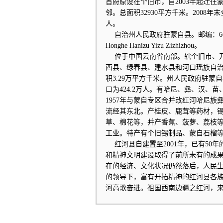
首府原设在个旧市，自2003年起迁
邻。总面积32930平方千米。2008年
人。
自治州人民政府驻蒙自县。邮编：6614
Honghe Hanizu Yizu Zizhizhou。
位于中国云南省南部。辖个旧市、开
西县、绿春县、建水县和河口瑶族自治
积3.29万平方千米。州人民政府驻蒙自
口为424.2万人。有哈尼、彝、汉、
1957年与蒙自专区合并改红河哈尼
流经其东北。产桂皮、鹿茸等药材，
草、棉花等，并产香蕉、菠萝、荔枝
工业。特产有个旧锡制品、蒙自石榴
红河县自建置至2001年，已有50
和精神文明建设取得了前所未有的成
在的经济、文化状况仍然落后，人民
的领导下，富有开拓精神的红河县各
河高歌奋进。祖国西南边疆之红河，