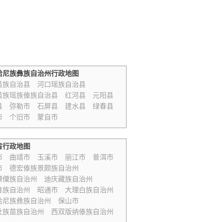
哈尼族彝族自治州行政地图
苗族自治县
河口瑶族自治县
苗族瑶族傣族自治县
红河县
元阳县
县
弥勒市
石屏县
建水县
绿春县
市
个旧市
蒙自市
省行政地图
市
曲靖市
玉溪市
丽江市
普洱市
市
德宏傣族景颇族自治州
傈僳族自治州
迪庆藏族自治州
彝族自治州
昭通市
大理白族自治州
哈尼族彝族自治州
保山市
壮族苗族自治州
西双版纳傣族自治州