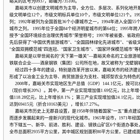
峪关的区号为0937，邮编为735100。
嘉峪关市以创建文明城市为主导，全方位、多层次、系列化地开
级文明单位12个，市级文明标兵单位10个，市级文明单位121个。19
列；1992年被列为全国首批36个小康城市之一，1994年进入全国5
城市之列， 1995年位于全国84个经济明星城市的第64位；1995年
授予“全国环境综合治理优秀城市”荣誉称号；1997年被省委、省政府
先后获得了“中国优秀旅游城市”、“全国园林绿化先进城市”、“省级文
“全国双拥模范城”四连冠、“国家卫生城市”、“国家环保模范城市”等
嘉峪关是以举世闻名的“天下第一雄关”—嘉峪关命名的工业旅游
铁联合企业——酒泉钢铁（集团）公司所在地，故又被称为“戈壁钢
经过四十多年的建设，特别是改革开放以来，嘉峪关市的经济建
形成了以冶金工业为主导、商贸旅游业为支柱、城郊型农业为特色
2008年，嘉峪关市实现地区生产总值（GDP）144.1亿元，按可比
（现价增长20%）。其中，第一产业实现增加值1.69亿元，比上年增
值118.28亿元，比上年增长8.1% ；第三产业实现增加值24.1亿元，比
达到69415元（折合10163美元），增长17.27%。
嘉峪关市历史上无郡县设置，是1958年伴随着国家“一五”重点建
而逐步发展起来的一座新兴的现代化城市。1965年设市，1971年
市下辖五一、新华、前进、胜利、建设、镜铁山矿区6个街道办事处
全市总面积2935平方公里，其中城区规划面积80平方公里，已建成面