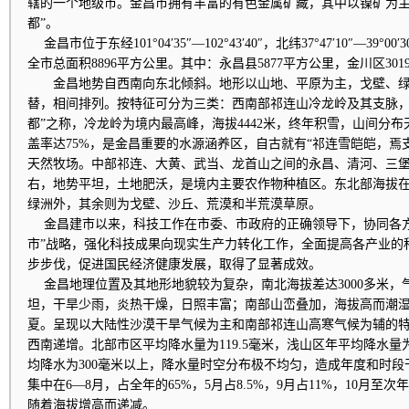
辖的一个地级市。金昌市拥有丰富的有色金属矿藏，其中以镍矿为主
都”。
金昌市位于东经101°04′35″—102°43′40″，北纬37°47′10″—39
全市总面积8896平方公里。其中：永昌县5877平方公里，金川区30
金昌地势自西南向东北倾斜。地形以山地、平原为主，戈壁、绿
替，相间排列。按特征可分为三类：西南部祁连山冷龙岭及其支脉，
都”之称，冷龙岭为境内最高峰，海拔4442米，终年积雪，山间分
盖率达75%，是金昌重要的水源涵养区，自古就有“祁连雪皑皑，焉
天然牧场。中部祁连、大黄、武当、龙首山之间的永昌、清河、三堡等
右，地势平坦，土地肥沃，是境内主要农作物种植区。东北部海拔在1
绿洲外，其余则为戈壁、沙丘、荒漠和半荒漠草原。
金昌建市以来，科技工作在市委、市政府的正确领导下，协同各方
市”战略，强化科技成果向现实生产力转化工作，全面提高各产业的
步步伐，促进国民经济健康发展，取得了显著成效。
金昌地理位置及其地形地貌较为复杂，南北海拔差达3000多米，
坦，干旱少雨，炎热干燥，日照丰富；南部山峦叠加，海拔高而潮
夏。呈现以大陆性沙漠干旱气候为主和南部祁连山高寒气候为辅的
西南递增。北部市区平均降水量为119.5毫米，浅山区年平均降水量为
均降水为300毫米以上，降水量时空分布极不均匀，造成年度和时
集中在6—8月，占全年的65%，5月占8.5%，9月占11%，10月至次
随着海拔增高而递减。