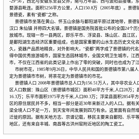
-29°56′，西北与安徽东至县交界，南与万年县、西与波阳县接壤
婺源县毗连。面积5256平方公里，人口150.8万（2005年底）。
景德瓷，素有“瓷都”之称。
景德镇市坐落在黄山、怀玉山余脉与鄱阳湖平原过渡地带，景德
汉口 朱仙镇 并称四大名镇，景德镇是国务院首批公布的全国24个
放城市。现辖一市一县两区，即乐平市、浮梁县、珠山区、昌江区，面
是鄱阳湖生态经济区重要组成，也是国家重要的山水生态历史文化
久，瓷器产品质地精良，对外影响大，“瓷都”两字成了景德镇的代名词
得中国优秀旅游城市，国家生态园林城市，全国文明卫生城市，江
市，不仅在江西省的此类记录上作出了零的突破，同时也也成为了
市树市花，1985年9月26日，中华人民共和国的景德镇市第八届
定为景德镇市市树，将茶花定为景德镇市的市花。
景德镇人口 2008年景德镇市总人口为156.51万人，其中非农业人口
区人口数据：珠山区（景德镇市城区）面积40平方千米,人口28万；昌
16.3万；乐平市面积1975平方千米,人口80.3万；浮梁县面积2854平
区的原住居民并不多，相当一部分是近30年来新迁入的人口。据有
梁全境人口不足一万，到天宝年间发展到四万有余。这里面有自然
迁徙的原因。据有关地方志、宗谱记载，移民主要来自鄱阳、乐平
地区，还有来自丰城、南昌等古洪州窑附近地区的陶工瓷工。