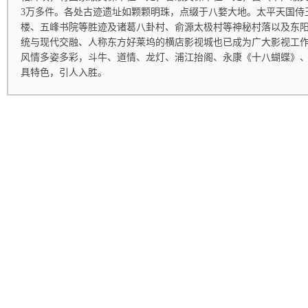
3万多件。各处古迹遗址如颗颗明珠，点缀于八婺大地。太平天国侍
楼、五峰书院等胜迹及诸葛八卦村、俞源太极村等神秘村落以及东
统与现代交融、人称东方好莱坞的横店影视城也已成为广大影视工
风情多姿多彩，斗牛、道情、龙灯、浦江抬阁、永康《十八蝴蝶》
具特色，引人入胜。