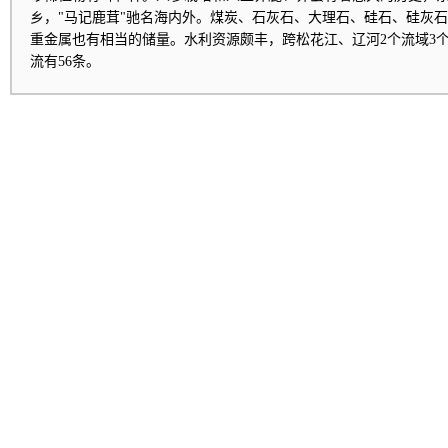
乡，"马记鹿茸"驰名海内外。煤炭、石灰石、大理石、硅石、硅灰
重金属也有相当的储量。水利资源颇丰，跨松花江、辽河2个流域3个
流有56条。