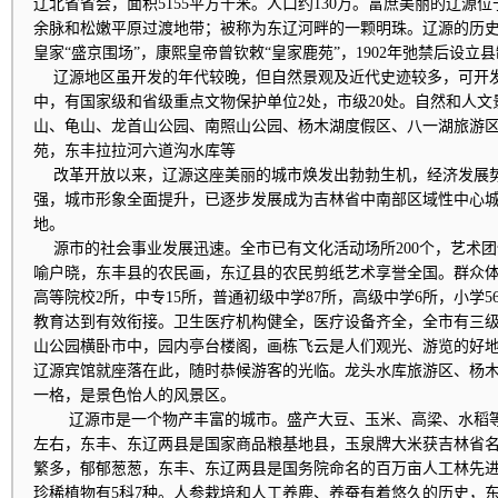
辽北省省会，面积5155平方千米。人口约130万。富庶美丽的辽源
余脉和松嫩平原过渡地带；被称为东辽河畔的一颗明珠。辽源的历
皇家“盛京围场”，康熙皇帝曾钦敕“皇家鹿苑”，1902年弛禁后设
辽源地区虽开发的年代较晚，但自然景观及近代史迹较多，可开
中，有国家级和省级重点文物保护单位2处，市级20处。自然和人
山、龟山、龙首山公园、南照山公园、杨木湖度假区、八一湖旅游
苑，东丰拉拉河六道沟水库等
改革开放以来，辽源这座美丽的城市焕发出勃勃生机，经济发展
强，城市形象全面提升，已逐步发展成为吉林省中南部区域性中心
地。
源市的社会事业发展迅速。全市已有文化活动场所200个，艺术团
喻户晓，东丰县的农民画，东辽县的农民剪纸艺术享誉全国。群众
高等院校2所，中专15所，普通初级中学87所，高级中学6所，小学5
教育达到有效衔接。卫生医疗机构健全，医疗设备齐全，全市有三级
山公园横卧市中，园内亭台楼阁，画栋飞云是人们观光、游览的好
辽源宾馆就座落在此，随时恭候游客的光临。龙头水库旅游区、杨
一格，是景色怡人的风景区。
辽源市是一个物产丰富的城市。盛产大豆、玉米、高梁、水稻等，
左右，东丰、东辽两县是国家商品粮基地县，玉泉牌大米获吉林省
繁多，郁郁葱葱，东丰、东辽两县是国务院命名的百万亩人工林先进
珍稀植物有5科7种。人参栽培和人工养鹿、养蚕有着悠久的历史，