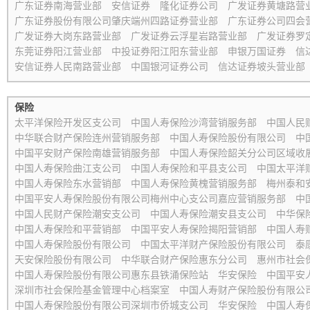
广东证券南海营业部
安信证券
隆化证券公司
广发证券黄塘路营
广东证券股份有限公司肇庆端州四路证券营业部
广东证券公司四会
广发证券大岗东路营业部
广发证券云浮星岩路营业部
广发证券罗
东莞证券阳江营业部
中投证券阳江阳东营业部
申银万国证券
信
安信证券人民南路营业部
中国银河证券公司
信达证券坡头营业部
保险
太平洋保险开发区支公司
中国人寿保险沙湾营销服务部
中国人民
中华联合财产保险连州营销服务部
中国人寿保险股份有限公司
中
中国平安财产保险南雄营销服务部
中国人寿保险韶关分公司区域收
中国人寿保险曲江支公司
中国人寿保险和平县支公司
中国太平洋
中国人寿保险东水营销部
中国人寿保险黄槐营销服务部
梅州泰和
中国平安人寿保险股份有限公司梅州中心支公司嘉应营销服务部
中
中国人民财产保险潮安支公司
中国人寿保险潮安县支公司
中华保
中国人寿保险和平营销部
中国平安人寿保险揭阳营销部
中国人寿
中国人寿保险股份有限公司
中国太平洋财产保险股份有限公司
泰
天安保险股份有限公司
中华联合财产保险惠东分公司
惠州市社会
中国人寿保险股份有限公司惠东县铁涌保险站
华安保险
中国平安
深圳市社会保险基金管理中心档案室
中国人寿财产保险股份有限公
中国人寿保险股份有限公司深圳市侨城支公司
华安保险
中国人寿