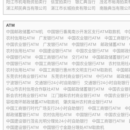
阳江市机电物资拍卖行
信宜拍卖行
银汇典当行
茂名市裕海拍卖
湛江邦民典当有限公司
湛江市长城拍卖有限公司
南融典当有限公
ATM
中国邮政储蓄ATM机
中国银行番禺南沙开发区支行ATM取款机
中
农村信用社ATM
广发银行ATM
中国农业银行ATM
中国工商银行A
中国农业银行ATM
广发银行ATM
中国银行ATM
邮政储蓄ATM
农村信用社ATM
中国建设银行ATM
中国农业银行ATM
中国邮政
中国银行ATM
中国工商银行ATM
交行ATM
中国邮政储蓄银行AT
中国银行ATM
中国工商银行ATM
中国农业银行ATM
农村信用社
农村信用社ATM
中国工商银行惠州市文明支行ATM取款机
中国邮
东莞农村商业银行ATM
东莞农村商业银行ATM
中行ATM
邮政储
宁波银行ATM
交通银行24小时自助银行
交通银行24小时自助银行
中山市农村信用合作联社ATM
中国邮政储蓄银行ATM
中国农业银
新会农村商业银行ATM
江门融和农村商业银行ATM
中国农业银行A
容桂南环邮政储蓄ATM取款机
肇庆端州农村商业银行ATM
中国工商银行时代广场支行24小时自助银行
中国工商银行ATM
中
邮政储蓄银行ATM
农村信用社ATM
中国银行ATM
中国农业银行A
中国建设银行茂名光明分理处24小时自助银行
中国工商银行ATM
中国建设银行ATM
中国银行寸金路分理处ATM取款机