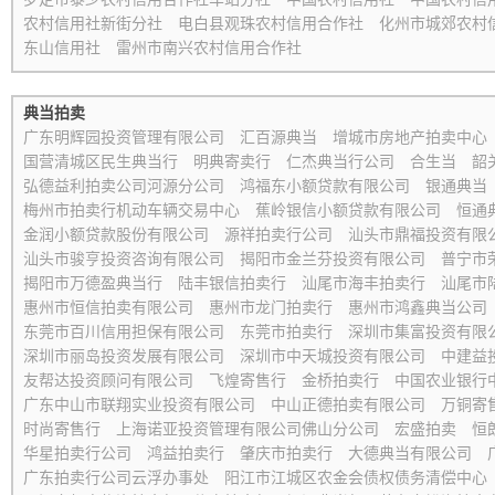
农村信用社新街分社
电白县观珠农村信用合作社
化州市城郊农村
东山信用社
雷州市南兴农村信用合作社
典当拍卖
广东明辉园投资管理有限公司
汇百源典当
增城市房地产拍卖中心
国营清城区民生典当行
明典寄卖行
仁杰典当行公司
合生当
韶
弘德益利拍卖公司河源分公司
鸿福东小额贷款有限公司
银通典当
梅州市拍卖行机动车辆交易中心
蕉岭银信小额贷款有限公司
恒通
金润小额贷款股份有限公司
源祥拍卖行公司
汕头市鼎福投资有限
汕头市骏亨投资咨询有限公司
揭阳市金兰芬投资有限公司
普宁市
揭阳市万德盈典当行
陆丰银信拍卖行
汕尾市海丰拍卖行
汕尾市
惠州市恒信拍卖有限公司
惠州市龙门拍卖行
惠州市鸿鑫典当公司
东莞市百川信用担保有限公司
东莞市拍卖行
深圳市集富投资有限
深圳市丽岛投资发展有限公司
深圳市中天城投资有限公司
中建益
友帮达投资顾问有限公司
飞煌寄售行
金桥拍卖行
中国农业银行
广东中山市联翔实业投资有限公司
中山正德拍卖有限公司
万铜寄
时尚寄售行
上海诺亚投资管理有限公司佛山分公司
宏盛拍卖
恒
华星拍卖行公司
鸿益拍卖行
肇庆市拍卖行
大德典当有限公司
广东拍卖行公司云浮办事处
阳江市江城区农金会债权债务清偿中心