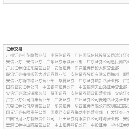
证券交易
广州证券桂花路营业部
中保信证券
广州国际信托投资公司滨江证
安信证券
安信证券
广东证券乐城营业部
广东证券公司惠民南路
广发证券沿江东路营业部
安信证券
东莞证券建设大道营业部
联讯证券梅州彬芳大道证券营业部
安信证券股份有限公司梅州丰顺
安信证券新中路证券营业部
华夏证券
广东证券城新路营业部
广
国泰君安证券公司
中国银河证券公司
中国银河天山路证券营业部
安信证券惠城镇服务部
茯苓证券
安信证券德政街营业部
安信证
广东证券公司海丰营业部
广发证券
广州证券公司麦地路证券营业
东莞证券公司厚街营业部
东吴证券
华西证券有限公司深圳民田路
国元证券有限责任公司
国泰君安证券梅龙中路营业部
广发证券吉
中国银河证券有限责任公司
巨田证券有限责任公司珠海营业部
安
宏源证券中山四路营业部
中山证券登记公司
中投证券
华林证券