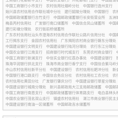
工商银行花都新华支行
中国农业银行广州花都名门支行
中国建设
中国工商银行小市支行
农村信用社烟岭分社
中国银行连州支行
始兴县农村信用合作联社城中分社
建行韶陵分理处
中国银行
农
中国邮政储蓄银行古竹支行
中国邮政储蓄银行长安街营业所
五洲
梅县丙村信用社
广发银行南口储蓄所
中国信合凤山储蓄所
中国
建行彩塘分理处
农行衙前桥储蓄所
广东农村信用社汕头市澄海农村信用合作联社公路片信用分社
中国
工行揭东支行
金园农村信用社
广东揭阳农村商业银行磐东分理处
中国建设银行文明支行
中国建设银行陆河分理处
农行东江分理处
中国农业银行江南支行
招商银行时代城支行
东莞农村商业银行
中国工商银行新澜支行
中信实业银行红荔办事处
中国建设银行
珠海华润银行拱北支行
珠海市商业银行香宁支行
中国信合紫马岭
中山农村信用社新平分社
中国建设银行
农村信用社耙冲分社
新
中国银行港口路支行
中国信合务庄分社
农村信用社工农分社
农
农村信用社黄田分社
广发银行肇庆分行
中国建设银行翠星分理处
中国建设银行城南分理处
新兴县邮政局大江支局邮政储蓄
中国邮
中国工商银行南恩支行
中国邮政储蓄银行体育路支行
电白县林头
中国农业银行茂名双山支行
镇盛农村信用社
湛江市商业银行民主
中国建设银行南油一区储蓄所
中国邮政吉水储蓄所