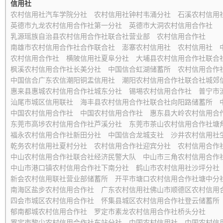
信用社
农村信用社汽车学院分社
农村信用社钟村韦涌分社
石溪农村信用
英德市九龙农村信用合作社第一分社
英德市大洞农村信用合作社
乳源瑶族自治县农村信用合作社联合社营业部
农村信用合作社
南雄市农村信用合作社合作联合社
澎寨农村信用社
农村信用社
农村信用合作社
横陂信用社夏阜分社
大埔县农村信用合作社联合
枫溪农村信用合作社长美分社
中国信合虹湖储蓄所
农村信用合作
中国信合广东农信潮阳铜盂信用社
潮阳农村信用合作社联合社城郊
惠来县惠城农村信用合作社城东分社
锡埸农村信用合作社
普宁市
汕尾市城区信用联社
海丰县农村信用合作社联合社向阳路储蓄所
中国农村信用合作社
中国农村信用合作社
惠东县大岭农村信用合
东莞市高埗农村信用合作社芦溪分社
东莞市茶山农村信用合作社塘
福永农村信用合作社新田分社
中国信合龙城支社
沙井农村信用社
乾务农村信用社夏村分社
农村信用合作社迎宾分社
农村信用合作
中山农村信用合作社联合社经济民警大队
中山市三角农村信用合作
中山市港口镇农村信用合作社下南分社
鹤山市农村信用社沙坪分社
新会农村信用联社营业部储蓄所
开平市塘口农村信用合作社塘中分
南海区盐步农村信用合作社
广东农村信用社佛山市顺德区农村信用
四会市城区农村信用合作社
怀集县城区农村信用合作社登云储蓄所
郁南都城农村信用合作社
罗定市素龙农村信用合作社桥头分社
罗定市黎少农村信用合作社车站分社
中国农村信用社
中国农村信