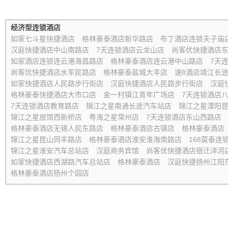
经济型连锁酒店
如家七斗星快捷酒店
格林豪泰酒店新华路店
布丁酒店连锁夫子庙
汉庭快捷酒店中山南路店
7天连锁酒店云龙山店
尚客优快捷酒店
如家酒店连锁连云港海昌路店
格林豪泰酒店连云港中山路店
7天
尚客优快捷酒店水军民路店
格林豪泰盐城大丰店
速8酒店靖江长
如家快捷酒店人民路步行街店
汉庭快捷酒店人民路步行街店
汉庭
格林豪泰快捷酒店大市口店
金一村镇江青年广场店
7天连锁酒店
7天连锁酒店教育路店
锦江之星南通长途汽车站店
锦江之星溧阳
锦江之星旅馆西新桥店
粤海之星常州店
7天连锁酒店东山西路店
格林豪泰酒店无锡人民东路店
格林豪泰酒店古镇店
格林豪泰酒店
锦江之星昆山同丰路店
格林豪泰酒店淮安淮海南路店
168莫泰连
锦江之星淮安汽车总站店
汉庭商务宾馆
尚客优快捷酒店宿迁洋河
如家快捷酒店西湖路汽车总站店
格林豪泰酒店
汉庭快捷扬州江阳
格林豪泰酒店扬州个园店