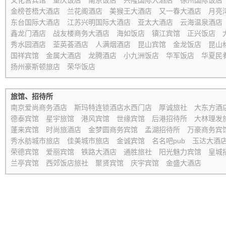
文化宫宾馆
重庆饭店
南京饭店
兴隆国际大酒店
徐州国际饭店
金榜苍梧大酒店
兰花阁酒店
美猴王大酒店
又一春大酒店
月亮
东台国际大酒店
江苏兴明国际大酒店
亚太大酒店
云海温泉酒店
鑫龙门酒店
战友楼商务大酒店
海如饭店
镇江宾馆
正兴饭店
秀水园酒店
荃英荟酒店
人满烟酒店
昆山宾馆
金龙饭店
昆山
国祥宾馆
金属大酒店
龙腾酒店
小九洲饭店
华军饭店
华夏民
扬州豪斯顿旅店
荣华饭店
旅馆、招待所
南京爱尚商务酒店
斯玛特连锁酒店水西门店
厚诚旅社
大东方酒
德泰宾馆
星宇旅馆
港风宾馆
世缘宾馆
后港招待所
大林理发
蓬来宾馆
时尚旅酒店
金梦圆商务宾馆
孟湖招待所
万豪商务宾
秀水舫城市旅店
佳美城市旅店
金诚宾馆
名名吧pub
玉达大酒
荣德宾馆
爱丽宾馆
铁路大酒店
通胜旅社
阳光魅力宾馆
皇城
兰亭宾馆
西郊饭店旅社
聚贤宾馆
庆宇宾馆
金盛大酒店