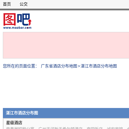
首页
公交
您所在的页面位置：
广东省酒店分布地图
>
湛江市酒店分布地图
湛江市酒店分布图
星级酒店