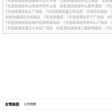
7天连锁酒店珠海唐家中山大学店
汉庭快捷酒店拱北口岸店
如家
7天连锁酒店中山坦洲市场中心店
如家酒店连锁中山富华道店
7天
7天连锁酒店地王广场店
7天连锁酒店蓬江桥北店
兰悦风尚酒店
如家快捷酒店天佑城店
7天连锁酒店
7天连锁酒店天宁广场店
如
7天连锁酒店四会城中区拱桥直街店
7天连锁酒店市府中心广场店
7天连锁酒店湛江火车站广百店
如家酒店连锁湛江建新西路店
7
友情链接:
公交地图