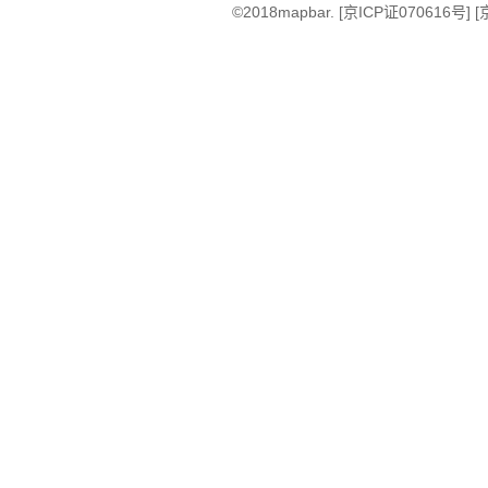
©2018mapbar.
[京ICP证070616号]
[