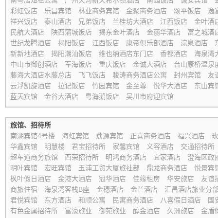
南粤居短租公寓
广州天河新天希尔顿酒店
南园饭店
诚安宾馆
彩虹饭店
乐昌宾馆
林业商务宾馆
金聚商务酒店
颂平饭店
逸
祥兴饭店
泰山酒店
兄弟饭店
兰桂坊大酒店
江西饭店
金叶酒
民航大酒店
陕西蒲城饭店
揭东金叶酒店
金丽华酒店
富之城酒
世纪龙腾酒店
揭阳饭店
江西饭店
康帝俱乐部酒店
淙泉酒店
新新地酒店
揭阳潮汕饭店
维也纳酒店东门店
香都酒店
海泉湾
中山市御创酒店
军海饭店
重庆饭店
金诚大酒店
台山康桥温泉
藤海大酒店水藤总店
飞飞饭店
骏涛商务酒店公寓
封州宾馆
友
云浮凯旋酒店
拉记饭店
竹园宾馆
金至尊
悦华大酒店
东山宾
蓝天宾馆
金谷大酒店
粤海鹅饭店
吴川市府迎宾馆
旅馆、招待所
南湖宾馆4号楼
海虹宾馆
荔源宾馆
正喜商务酒店
福兴酒店
华鑫宾馆
明慧楼
君宝招待所
家馨宾馆
义容酒店
交通招待所
超车道商务旅馆
西荣招待所
明鸿商务酒店
宜家酒店
澄海区政
明叶宾馆
宏旺宾馆
玉浦工贸大厦旅社部
鼎龙商务酒店
悦景宾
枫叶假日酒店
金港大酒店
冠华酒店
佳缘租房
华安旅店
友谊
商旅住宿
海泉湾客栈B座
金穗酒店
金兰酒店
汇昌酒店旅业分
君悦宾馆
东方酒店
和顺公寓
民寓商务酒店
八喜假日酒店
国
有色金属招待所
富濠旅业
御苑旅业
醇金酒店
久洲旅店
金盾