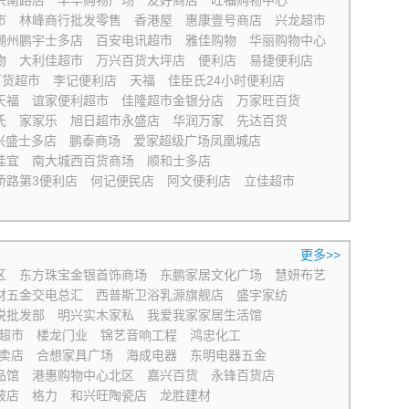
兴南路店
丰华购物广场
友好商店
旺福购物中心
市
林峰商行批发零售
香港屋
惠康壹号商店
兴龙超市
潮州鹏宇士多店
百安电讯超市
雅佳购物
华丽购物中心
物
大利佳超市
万兴百货大坪店
便利店
易捷便利店
百货超市
李记便利店
天福
佳臣氏24小时便利店
天福
谊家便利超市
佳隆超市金银分店
万家旺百货
氏
家家乐
旭日超市永盛店
华润万家
先达百货
兴盛士多店
鹏泰商场
爱家超级广场凤凰城店
佳宜
南大城西百货商场
顺和士多店
桥路第3便利店
何记便民店
阿文便利店
立佳超市
更多>>
区
东方珠宝金银首饰商场
东鹏家居文化广场
慧妍布艺
材五金交电总汇
西普斯卫浴乳源旗舰店
盛宇家纺
悦批发部
明兴实木家私
我爱我家家居生活馆
超市
楼龙门业
锦艺音响工程
鸿忠化工
卖店
合想家具广场
海成电器
东明电器五金
品馆
港惠购物中心北区
嘉兴百货
永锋百货店
坡店
格力
和兴旺陶瓷店
龙胜建材