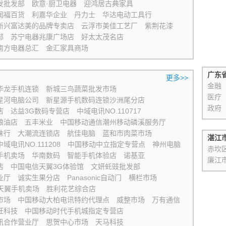
发批发部
欧意·厨卫电器
迎鸿居古典家具
润福百货
利嘉华企业
丹力士
华达电动工具行
新兴富达美的品牌专卖店
云浮市美佳工艺厂
紫荆花漆
部
苏宁电器兆康广场店
好太太茂名店
南方电器总汇
金汇家具商场
广东
更多>>
金融
华龙手机连锁
新城三鸟蔬菜批发市场
医疗
星河电脑公司
新星源手机数码连锁沙洲尾分店
政府
店
达益3G数码专营店
中域电讯NO.110717
粮油店
五丰米业
中国移动通信潮州移动磷溪服务厅
味行
大潮流连锁店
航佳电脑
蓝和市肉菜市场
湛江
中域电讯NO.111208
中国移动中立指定专营点
神州电脑
赤坎
手机卖场
华南数码
智能手机体验店
诺基亚
廉江
店
中国电信天翼3G体验馆
文妍虴豉批发部
业厅
诚实生果分店
Panasonic自动门
横栏市场
天翼手机卖场
胜利花艺综合店
市场
中国移动大柏电讯特约代理点
威整市场
万有通信
旺科技
中国移动时代手机城指定专营店
讯合作营业厅
思贺中心市场
天马科技