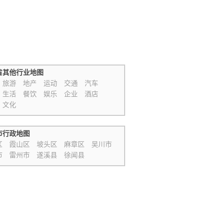
省其他行业地图
旅游
地产
运动
交通
汽车
生活
餐饮
娱乐
企业
酒店
文化
市行政地图
区
霞山区
坡头区
麻章区
吴川市
市
雷州市
遂溪县
徐闻县