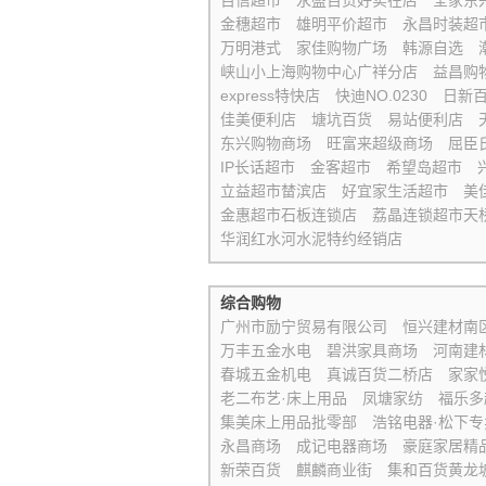
百信超市
永盛百货好实在店
全家东
金穗超市
雄明平价超市
永昌时装超
万明港式
家佳购物广场
韩源自选
峡山小上海购物中心广祥分店
益昌购
express特快店
快迪NO.0230
日新
佳美便利店
塘坑百货
易站便利店
东兴购物商场
旺富来超级商场
屈臣
IP长话超市
金客超市
希望岛超市
立益超市榃滨店
好宜家生活超市
美
金惠超市石板连锁店
荔晶连锁超市天
华润红水河水泥特约经销店
综合购物
广州市励宁贸易有限公司
恒兴建材南
万丰五金水电
碧洪家具商场
河南建
春城五金机电
真诚百货二桥店
家家
老二布艺·床上用品
凤塘家纺
福乐多
集美床上用品批零部
浩铭电器·松下专
永昌商场
成记电器商场
豪庭家居精
新荣百货
麒麟商业街
集和百货黄龙