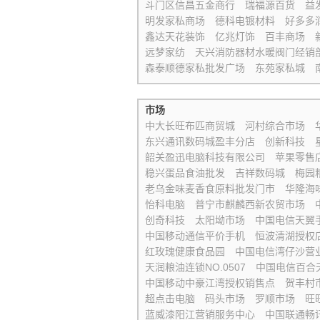
斗门区信昌五金商行
瑞福源百货
益
明发家私商场
德科电镀材料
好多多
鑫达天花装饰
亿兆灯饰
百丰商场
远梦家纺
天兴消防器材水暖阀门经销
森泰顺德家私批发广场
东苑家私城
市场
中大长旺布匹商贸城
河村综合市场
东兴通讯数码城盈丰分店
创新科技
韶关盈迅电脑科技有限公司
苹果零售
稳兴蛋品食油批发
吉祥数码城
梅园
老乌金味麦香食原料批发门市
华隆海
怡科电脑
普宁市麒麟西新农贸市场
创奇科技
太阳坳市场
中国电信天翼
中国移动通信平价手机
恒波清湖授权
红玫瑰健康食品园
中国电信湾仔沙营
天润粮油连锁NO.0507
中国电信百合
中国移动中豪江湾授权销售点
贺丰村
超点击电脑
码头市场
罗顺市场
旺
蓝威漆阳江营销服务中心
中国联通畅