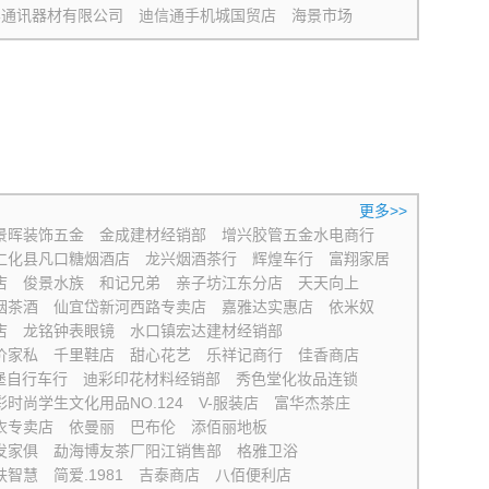
界通讯器材有限公司
迪信通手机城国贸店
海景市场
更多>>
景晖装饰五金
金成建材经销部
增兴胶管五金水电商行
仁化县凡口糖烟酒店
龙兴烟酒茶行
辉煌车行
富翔家居
店
俊景水族
和记兄弟
亲子坊江东分店
天天向上
烟茶酒
仙宜岱新河西路专卖店
嘉雅达实惠店
依米奴
店
龙铭钟表眼镜
水口镇宏达建材经销部
价家私
千里鞋店
甜心花艺
乐祥记商行
佳香商店
堡自行车行
迪彩印花材料经销部
秀色堂化妆品连锁
彩时尚学生文化用品NO.124
V-服装店
富华杰茶庄
衣专卖店
依曼丽
巴布伦
添佰丽地板
发家俱
勐海博友茶厂阳江销售部
格雅卫浴
肤智慧
简爱.1981
吉泰商店
八佰便利店