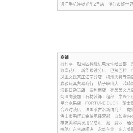
通汇手机连锁光华2号店
湛江市好世
商铺
报刊亭
越秀区科耀机电元件经营部
致富花店
新华眼镜分店
巴拉巴拉
凤凰文氏茶庄江南分店
梅州天狮专卖
嘉骏玩具贸易商行
桔子峡山店
鸿琦
海银日杂货店
泰利商店
亮晶晶文具
炳深陶瓷加工石材装饰工程部
学兴平
星兴水果店
FORTUNE DUCK
骑士
合兴时装店
法国莱古洛新纺商店
虎
佛山市鹏辉五金轴承经营部
白如雪内
雄友美容美发用品总汇
潮
曼莎
通
哈驰广东省旗舰店
永盛车业
东方美