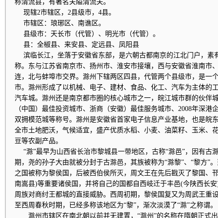
称清流县，有著名关隘清流关。
现辖2市辖区，2县级市，4县。
市辖区：琅琊区、南谯区。
县级市：天长市（代管）、明光市（代管）。
县：全椒县、来安县、定远县、凤阳县
滨临长江，坐落于安徽省东部，是六朝古都南京的江北门户，素有
称。东与江苏省南京市、扬州市、淮安市接壤，西与安徽省淮南市
连，北与蚌埠市交界。滁州下辖两区四县，代管两个县级市，是一
市。滁州形成了以机械、电子、建材、食品、化工、汽车为主体的
汽车城。滁州还是南京都市圈的核心城市之一，皖江城市群的伙伴城市
（中国）最佳投资城市、浙商（安徽）最佳服务城市、2008年深港
双拥模范城等称号。滁州是安徽省首家电子信息产业基地，也是皖
全市土地肥沃，气候适宜，盛产优质水稻、小麦、油菜籽、玉米、
豆等农副产品。
“滁”最早为山西省长治市黎城县一带地区，古称“滁邑”，因有古滁
期，尧的孙子大由就被分封于古滁邑，其族被称为“滁黎”、“黎方”
之国被称为黎侯国，后被西伯侯所灭，周文王在先后戡灭了黎国、邗国
南嵩县)等重要诸侯国，并将自己的国都自西岐迁于丰邑(今陕西长安)
周族对商纣王都城的直接威胁。西周初期，黎侯国复又为周武王重
至西周春秋时期，已经多称该地区为“黎”，渐次淡漠了“滁”之称谓。
滁州市辖区在南北朝以前并无建置，“滁州”的名称在隋朝正式出