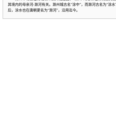
其境内的母亲河-滁河有关。滁州城古名“涂中”，而滁河古名为“涂水”
后，涂水也在唐朝更名为“滁河”，沿用迄今。