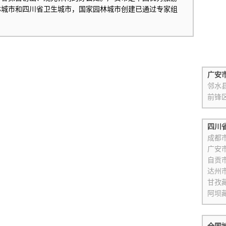
林城市和四川省卫生城市，国家园林城市创建已通过专家组
广安
邻水
前锋
四川
成都
广安
自贡
达州
甘孜
阿坝