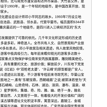
区相邻，北与南充市蓬安县和达州市渠县、大竹县交界，是
设于1993年，是一个年轻的地级市，是中国改革开放、现
的家乡。
建设总设计师邓小平同志的故乡。1993年7月设立地
、岳池县、武胜县、邻水县，代管华蓥市。幅员面积6344平
邻重庆最近的一个地级市，是四川进入三峡经济区的“东大
发展提供了可靠的依托。几千年文化积淀形成的历史遗
，多姿多彩，神奇迷人。全市共有人文、自然景观和产业旅
100多处景点。邓小平故居及相关遗迹，伟人故里风物民情，
外游客中极具吸引力，每年前来瞻仰观光的游客多达数十
、国家重点文物保护单位南宋安丙族属墓群，雕刻精美绝伦，
富，具有重要的文史、旅游价值；解放前夕，川东地下党发
说《红岩》中“双枪老太婆”、“许云峰”的原型都是广安人，
战斗遗迹比比皆是，不少游客专程前来寻踪凭吊；华蓥山宝
地之一,素有“东朝宝鼎，西朝峨眉”之说;被郭沫若誉为“天
怪石嶙峋、山势奇特，石林、湖泊、溶洞、瀑布、温泉、峡
点）星罗棋布，集雄、奇、险、雅、幽、绝于一身，融名
，聚自然、人文景观于一体，有着极大的开发价值和广阔的
肖溪古镇等遗址文化积淀丰厚，寓意深远，嘉陵江、金城
游客探古访幽、观光休闲的好去处。广安市是中国优秀旅游