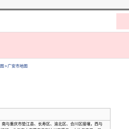
图
>
广安市地图
南与重庆市垫江县、长寿区、渝北区、合川区接壤，西与