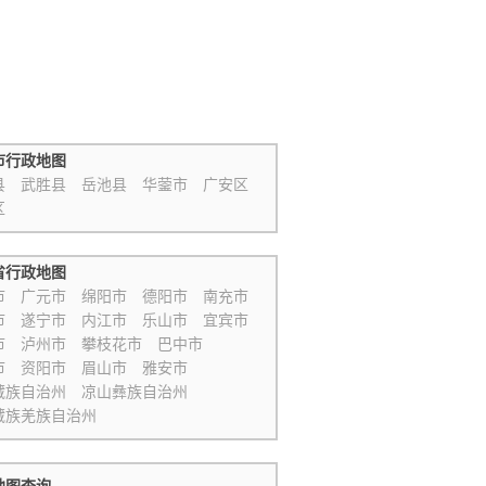
市行政地图
县
武胜县
岳池县
华蓥市
广安区
区
省行政地图
市
广元市
绵阳市
德阳市
南充市
市
遂宁市
内江市
乐山市
宜宾市
市
泸州市
攀枝花市
巴中市
市
资阳市
眉山市
雅安市
藏族自治州
凉山彝族自治州
藏族羌族自治州