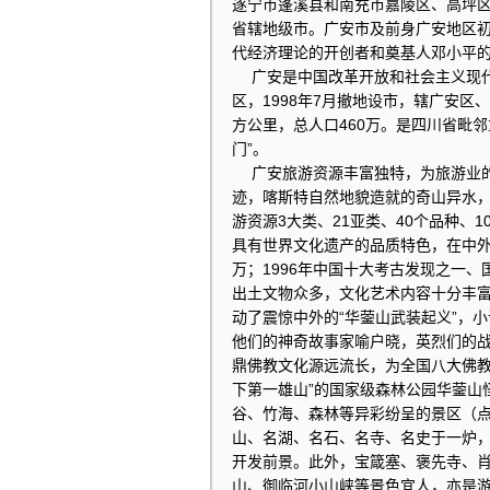
遂宁市蓬溪县和南充市嘉陵区、高坪
省辖地级市。广安市及前身广安地区初
代经济理论的开创者和奠基人邓小平
广安是中国改革开放和社会主义现代化
区，1998年7月撤地设市，辖广安区
方公里，总人口460万。是四川省毗
门”。
广安旅游资源丰富独特，为旅游业的
迹，喀斯特自然地貌造就的奇山异水
游资源3大类、21亚类、40个品种、
具有世界文化遗产的品质特色，在中
万；1996年中国十大考古发现之一
出土文物众多，文化艺术内容十分丰
动了震惊中外的“华蓥山武装起义”，小
他们的神奇故事家喻户晓，英烈们的
鼎佛教文化源远流长，为全国八大佛教胜
下第一雄山”的国家级森林公园华蓥山
谷、竹海、森林等异彩纷呈的景区（
山、名湖、名石、名寺、名史于一炉
开发前景。此外，宝箴塞、褒先寺、
山、御临河小山峡等景色宜人，亦是