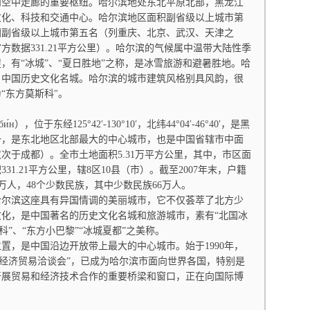
和空中走廊的重要枢纽。哈尔滨地处东北平原北部，黑龙江
文化、科技和交通中心。哈尔滨地区面积副省级以上城市第
国副省级以上城市第五名（列重庆、北京、武汉、天津之
官方数据331.21平方公里）。哈尔滨的气候属中温带大陆性季
，有“冰城”、“夏日胜地”之称，是冰雪旅游和避暑胜地。哈
，中国历史文化名城。哈尔滨的城市建筑风格别具风韵，很
“东方莫斯科"。
，位于东经125°42′-130°10′，北纬44°04′-46°40′，是黑
一，是东北地区北部最大的中心城市，也是中国省辖市中面
次于成都）。全市土地面积5.31万平方公里，其中，市区面
31.21平方公里，辖8区10县（市）。截至2007年末，户籍
.5万人，48个少数民族，其中少数民族66万人。
滨这座具有异国情调的美丽城市，它不仅荟萃了北方少
化，是中国著名的历史文化名城和旅游城市，素有“北国冰
科”、“东方小巴黎”“冰城夏都”之美称。
，是中国沿边开放带上最大的中心城市。始于1990年，
际经济贸易洽谈会”，已成为哈尔滨市面向世界各国，特别是
开展贸易和经济技术合作的重要桥梁和窗口，正在向国际博