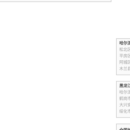
哈尔
松北
平房
阿城
木兰
黑龙
哈尔
鹤岗
大兴
绥化