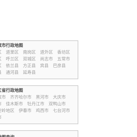
滨市行政地图
区
道里区
南岗区
道外区
香坊区
区
呼兰区
双城区
尚志市
五常市
区
依兰县
方正县
宾县
巴彦县
县
通河县
延寿县
江省行政地图
滨市
齐齐哈尔市
黑河市
大庆市
市
佳木斯市
牡丹江市
双鸭山市
安岭地区
伊春市
鸡西市
七台河市
市