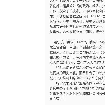
北亚中心位置，是第一条欧亚大陆桥
省南部，是黑龙江省的政治、经济、
二位（仅次于重庆市），市区面积全
后），建成区面积全国前十（2006年
风气候，冬季严寒漫长，夏季凉爽短促
尔滨市是中国首批优秀旅游城市之一
多俄式，欧式建筑充满了市区，被誉为
哈尔滨（英语：Harbin，俄语：Харби́н）
龙江省省会，中国15个副省级城市之
积最大、人口居第二位的特大城市（仅
积7086平方公里，三环内主建城区面积3
总人口987.4万人，其中市区人口475
特殊的历史进程和地理位置造就哈尔
数民族的历史文化，而且融合了中外文
城”、“天鹅项上的珍珠”以及“东方莫斯
哈尔滨地处东北亚经济圈的中心位置
连续举办了十八届的 “中国哈尔滨国
对俄罗斯等独联体国家和东欧等国家
览会迈进。