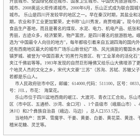
开放城市、全国绿化模范城市、国家卫生城市、中国优秀旅游城市
城市、2008奥运火炬传递城市。2000年6月，乐山正式成为联合国
城市。 乐山是四川开发较早的地区之一。早在秦汉时期，其盐业和
期，农业和手工业更加繁荣，史书称"山川秀发，商贾喧阗"。现今
食品生产基地，而且是著名的煤炭、水泥、电力、机电产品、纸张和
秀丽，古迹众多，经济繁荣，物产富庶，是四川著名的旅游胜地。
选为“中国最令人向往的地方”，每年都吸引着来自五湖四海的国内
还有西南地区最大的城市广场乐山新世纪广场、风光旖旎的蜀国水
镇罗城、被誉为“中国百慕大”的黑竹沟景区、有“工业革命的活化石
夹江千佛岩等等。1983年发现的自然巨形睡佛又给乐山大佛增添了
个地灵人杰的文化之乡，宋代大文豪“三苏”（苏洵、苏轼、苏辙父
若都是乐山人。
市人民政府驻市中区，邮编：614000,代码：511100，区号：0833，拼
号：川L，市花： 海棠花。
乐山市位于四川盆地西南的岷江、大渡河、青衣江汇合处。乐山市面积
区（市中区、五通桥、沙湾、金口河）、1个县级市（峨眉山市）、
沐川）和2个彝族自治县（峨边、马边），总人口353.5万。
当地特产：苦笋、雪魔芋、干姜、黄姜、白姜、黄花菜、黄连、干
稽米花糖、灵芝等。