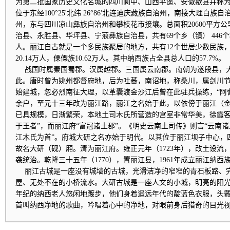
为第二批国家历史文化名城的四川阆中、山西平遥、安徽歙县并称为
位于东经100°25'北纬 26°86'北连迪庆藏族自治州，南接大理白
州，东与四川凉山彝族自治州和攀枝花市接壤。总面积20600平方
治县、永胜县、华坪县、宁蒗彝族自治县，共有69个乡（镇） 446个
人。丽江自古就是一个多民族聚居的地方，共有12个世居少数民族，其
20.14万人，傈僳族10.62万人。其中纳西族占全县总人口的57.7%。
战国时属秦国蜀郡。汉属越郡。三国属云南郡。南朝为遂段县，
此。唐时曾为姚州都督府地，后为吐蕃，南诏地，称桑川，属剑川
始建城，忽必烈南征大理，以革囊渡金沙江后曾在此驻兵操练，“阿
余户，至元十三年改为丽江路，丽江之名始于此，以依傍于丽江（金
已具规模，日渐繁荣，本地土司木氏所营造的宫室非常华美，徐霞客
于王者”，而丽江府“富冠诸土郡”。《明史云南土司传》则言“云南
江木氏为首”。府城大研之名亦始于明代。以其位于丽江坝子中心，
故名大研（砚）厢。清为丽江府。雍正元年（1723年），改土设流
袭统治。乾隆三十五年（1770），置丽江县，1961年成立丽江纳西
丽江古城是一座没有城墙的古城，光滑洁净的窄窄的青石板路、
屋、无处不在的小桥流水。大研古城是一座人文的小城，明亮的阳
年纪的纳西老人悠闲地踱步，他们身着遥远年代的靛蓝色衣服，头
首叫纳西净地的歌曲，吟唱着心中的净地，对眼前身后猎奇的目光