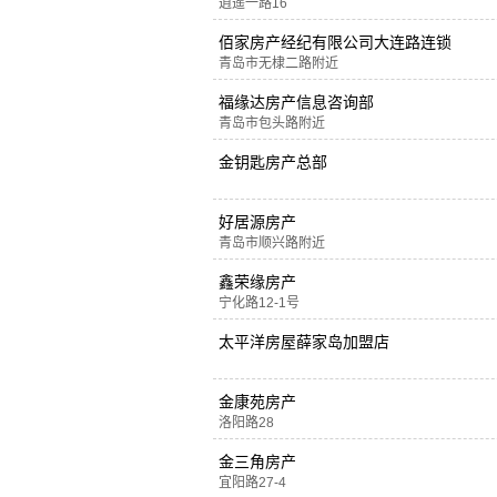
逍遥一路16
佰家房产经纪有限公司大连路连锁
青岛市无棣二路附近
福缘达房产信息咨询部
青岛市包头路附近
金钥匙房产总部
好居源房产
青岛市顺兴路附近
鑫荣缘房产
宁化路12-1号
太平洋房屋薛家岛加盟店
金康苑房产
洛阳路28
金三角房产
宜阳路27-4