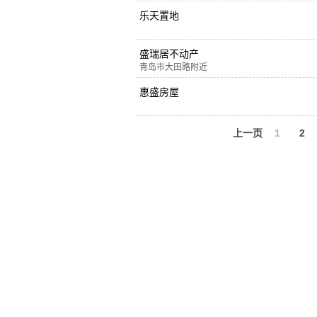
乐天置地
盛瑞居不动产
青岛市大田路附近
惠盛房屋
上一页
1
2