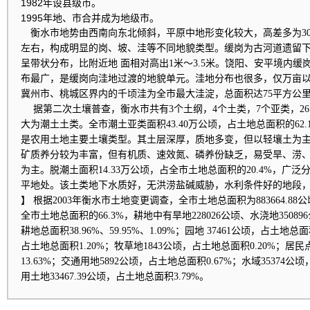
1982年设县级市。
1995年地、市合并成为地级市。
衡水市地势由西南向东北倾斜，平原中地形变化较大，高差多为30
左右，构成明显的岗、坡、洼等不同地貌类型。缓岗为古河道遗留
呈带状分布，比附近地 面相对高出1米～3.5米。饶阳、安平境内
布最广，是缓岗向洼地过渡的地貌单元。洼地分布也很多，仅万亩以上
冀州市、桃城区界内的千顷洼为全市最大洼淀，总面积达75平方公
据第二次土壤普查，衡水市共有3个土纲，4个土类，7个亚类，26
大为潮土土类。全市潮土亚类面积43.40万公顷，占土地总面积的62
是农用土地主要土壤类型。其土层深厚，质地多变，但以轻壤土为
矿质养分较为丰富，但有机质、速效氮、磷养份缺乏，易受旱、涝
为主。脱潮土面积14.33万公顷，占全市土地总面积的20.4%，广
平地处。该土类地下水质好，无洪涝盐碱威胁，水利条件好的地段
】 根据2003年衡水市土地变更调查，全市土地总面积为883664.88公
全市土地总面积的66.3%，耕地中有旱地228026公顷、水浇地35089
耕地总面积38.96%、59.95%、1.09%；园地 37461公顷，占土地总面
占土地总面积1.20%；牧草地1843公顷，占土地总面积0.20%；居民
13.63%；交通用地5892公顷，占土地总面积0.67%；水域35374公
用土地33467.39公顷，占土地总面积3.79%。