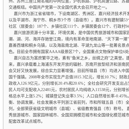
州、苏州三座江南名城的中间位置，沪杭铁路、沪杭高速公路、苏
交通枢纽。中国共产党第一次全国代表大会召开地之一。
嘉兴市为浙江省省辖市，下设南湖区、秀洲区、嘉兴经济技术开发
以及平湖市、海宁市、桐乡市3个市（县级市）。嘉兴市有建制镇53
社区（居委会）187个、乡镇社区111个、乡镇居委会12个、行政村9
嘉兴旅游资源十分丰富，环境优美，是中国优秀旅游城市和国家
潮、湖、河、海并存驰誉江南，境内有革命圣地南湖、“天下第一潮”
嘉善西塘和桐乡乌镇，以及海盐南北湖、平湖九龙山等一批著名景
色。目前全市拥有国家AAAA级景区7个，全国重点文物保护单位6
嘉兴自古为富庶繁华之地，素有“鱼米之乡，丝绸之府”之美誉。
来，嘉兴承载着上海浦东开发开放的辐射、苏南开放型经济和浙南
会又好又快发展，综合实力显著增强，目前所辖县（市）均进入中
国千强镇。2008年全市实现生产总值1815.3亿元，增长10.7%；财政
政收入126.9亿元，分别增长20.4%和20.6%；全社会研究开发支出
民人均可支配收入22481元，农村居民人均纯收入11538元，分别增长1
格总水平上涨5.2%；城镇登记失业率3.5%；人口自然增长率-0.4
衡、协调发展，社会发展水平列浙江省前列，市和所辖五县（市）
列，全部荣获省级文明城市（县城）、省级教育强县（市）称号。 
秀旅游城市、国家园林城市、全国双拥模范城市和全国绿化模范城
配套改革试点城市。