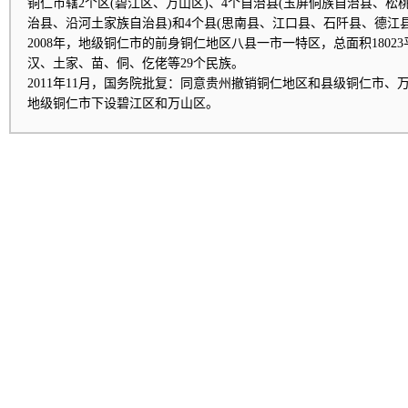
铜仁市辖2个区(碧江区、万山区)、4个自治县(玉屏侗族自治县、
治县、沿河土家族自治县)和4个县(思南县、江口县、石阡县、德江县
2008年，地级铜仁市的前身铜仁地区八县一市一特区，总面积18023
汉、土家、苗、侗、仡佬等29个民族。
2011年11月，国务院批复：同意贵州撤销铜仁地区和县级铜仁市
地级铜仁市下设碧江区和万山区。