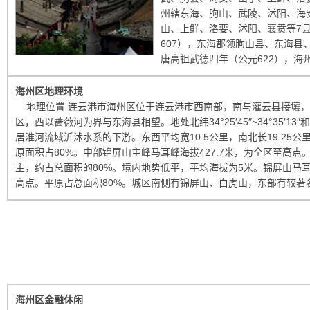
州辖东海、朐山、武陵、沭阳、海
山、上鲜、洛要、沭阳、襄贲等7县
607），东海郡领朐山县、东海县
唐高祖武德四年（公元622），海州
海州区地理环境
地理位置 连云港市海州区位于连云港市西南部，南与灌云县接壤，
区，西以蔷薇河为界与东海县相望。地处北纬34°25′45″~34°35′13″和东经11
居淮河流域沂沭水系的下游。东西平均宽10.5公里，南北长19.25公里
原面积占80%。中部锦屏山主峰马耳峰海拔427.7米，为全区至高
主，约占总面积的80%。境内地势低平，平均海拔为5米。锦屏山马耳峰
高点。平原占总面积80%。城区南侧有锦屏山、白虎山，东部有较著名的
海州区金融休闲