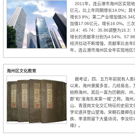
2011年，连云港市海州区实现地区
亿元，比上年同期增长14.0%；其
增长3.8%；第二产业增加值26.3
加值17.06亿元，增长16.0%。
18.4：45.74：35.86调整为16.
增长的贡献率分别为4.54%、57.9
经济拉动不断增强，贡献率比去年同期
年，连云港市海州区全年实现地区生产总
海州区文化教育
据考证，四、五万年前就有人类
以来，海州隶属多变，几经易名，至
始称海州，其后一直为历朝府、州
郡”和“淮海东来第一城”之称。海
山、青莲岗文化交汇特征的史前文
学论道并登山望海，宋朝石曼卿在
疾、李清照留下大量诗词，李汝珍
缘》。