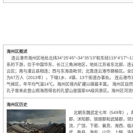
海州区概述
连云港市海州区地处北纬34°25′45″~34°35′13″和东经119°4′17″~
系的下游，位于中国华东、长江三角洲地区，地处江苏省东北部、连
云区；南与灌云县相连；西与东海县毗邻；北靠连云港市赣榆区。全区
为67万人（2013年），下辖1乡、4镇、13个街道办事处。 连云
气候区，年平均气温14℃。海州区境内矿藏以磷最丰富。 海州区自
孔子曾来此登山观海而得名的孔望山是国家4A级风景区。海州区河流纵
海州区历史
北朝东魏武定七年（549年），
郡、沭阳郡、琅琊郡和武陵郡，领
流、广饶、下密、襄贲、海西、临
武、朐县、海安、山宁、上鲜、洛要