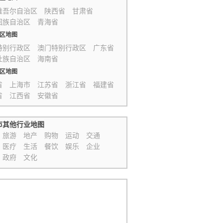
维吾尔自治区
陕西省
甘肃省
回族自治区
青海省
区地图
特别行政区
澳门特别行政区
广东省
壮族自治区
海南省
区地图
省
上海市
江苏省
浙江省
福建省
省
江西省
安徽省
市其他行业地图
旅游
地产
购物
运动
交通
医疗
生活
餐饮
娱乐
企业
政府
文化