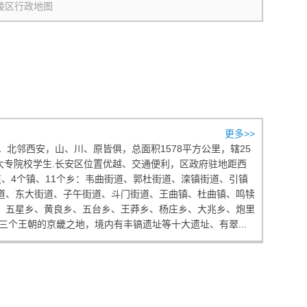
陵区行政地图
更多>>
邻西安，山、川、原皆俱，总面积1578平方公里，辖25
校大专院校学生.长安区位置优越、交通便利，区政府驻地距西
街道、4个镇、11个乡：韦曲街道、郭杜街道、滦镇街道、引镇
道、东大街道、子午街道、斗门街道、王曲镇、杜曲镇、鸣犊
、五星乡、黄良乡、五台乡、王莽乡、杨庄乡、大兆乡、炮里
三个王朝的京畿之地，境内有丰镐遗址等十大遗址、有翠...