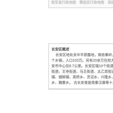
周至县行政地图
鄠邑区行政地图
高
长安区概述
长安区地处关中平原腹地，南依秦岭，北
个乡镇，人口103万。另有20余万在
安市中心仅8.7公里。长安区辖10个
街道、王寺街道、马王街道、太乙宫街
镇、细柳镇、高桥乡、灵沼乡、兴隆乡
乡、魏寨乡。 古长安曾是周秦汉唐等十