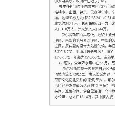
尔多斯高原，政府所在地东胜区。
鄂尔多斯市位于内蒙古自治区西南部
浩特市、山西，包头、巴彦淖尔市，
壤。地理坐标为北纬37°35′24″-40°51′
北宽约340千米。总面积86752平方千
人口150万人，外来流入人口44万。
鄂尔多斯市西高东低，地貌主要分为
漠区、南部的毛乌素沙漠区、中部的波状
之间。属典型的温带大陆性气候。年日照
5.3℃-8.7℃，平均月最低气温为–10
11℃-15℃，年差为45℃-50℃。东
－350毫米，全年降水集中在7-9月。蒸
鄂尔多斯市位于内蒙古自治区西南
河境内流长728公里。南以长城为界
草原文化南北交融的“歌海舞乡”。鄂
治区经济发展最为活跃的“金三角”。
特旗、准格尔旗、伊金霍洛旗、乌审旗
方公里，总人口151.4万，其中蒙古族1