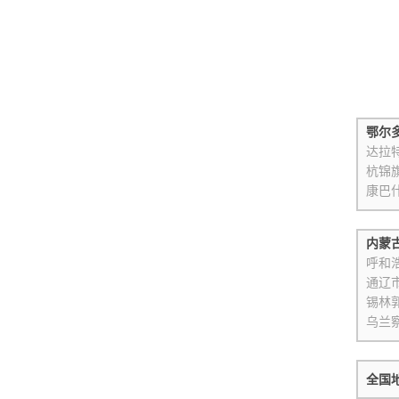
鄂尔
达拉
杭锦
康巴
内蒙
呼和
通辽
锡林
乌兰
全国