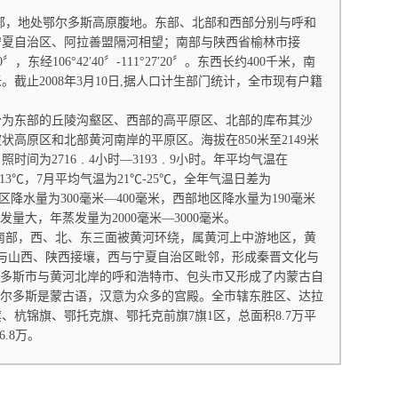
，地处鄂尔多斯高原腹地。东部、北部和西部分别与呼和
宁夏自治区、阿拉善盟隔河相望；南部与陕西省榆林市接
40〞，东经106°42′40〞-111°27′20〞。东西长约400千米，南
米。截止2008年3月10日,据人口计生部门统计，全市现有户籍
东部的丘陵沟壑区、西部的高平原区、北部的库布其沙
高原区和北部黄河南岸的平原区。海拔在850米至2149米
时间为2716﹒4小时—3193﹒9小时。年平均气温在
℃-13℃，7月平均气温为21℃-25℃，全年气温日差为
部地区降水量为300毫米—400毫米，西部地区降水量为190毫米
发量大，年蒸发量为2000毫米—3000毫米。
部，西、北、东三面被黄河环绕，属黄河上中游地区，黄
，与山西、陕西接壤，西与宁夏自治区毗邻，形成秦晋文化与
尔多斯市与黄河北岸的呼和浩特市、包头市又形成了内蒙古自
鄂尔多斯是蒙古语，汉意为众多的宫殿。全市辖东胜区、达拉
、杭锦旗、鄂托克旗、鄂托克前旗7旗1区，总面积8.7万平
6.8万。