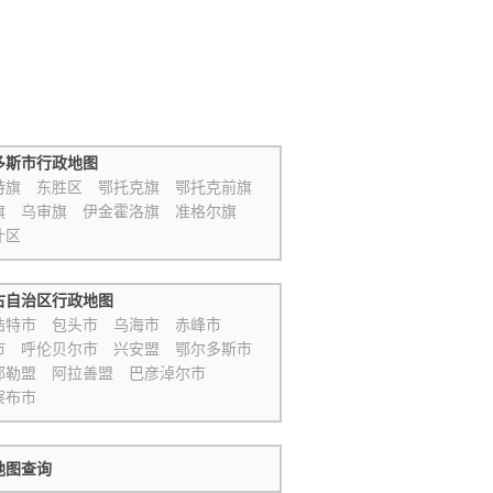
多斯市行政地图
特旗
东胜区
鄂托克旗
鄂托克前旗
旗
乌审旗
伊金霍洛旗
准格尔旗
什区
古自治区行政地图
浩特市
包头市
乌海市
赤峰市
市
呼伦贝尔市
兴安盟
鄂尔多斯市
郭勒盟
阿拉善盟
巴彦淖尔市
察布市
地图查询