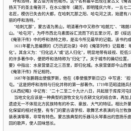
呼和浩特，蒙古语为青色城市。这个名称最早出现在蒙古文《俺答
扬天下的圣主俺答汗，在水公猴年（藏历，即明隆庆六年，一五七
名匠，模仿已失去的大都，在哈刺兀那之阳、哈屯河之滨，始建有
丽的呼和浩特。"
"哈刺兀那"，蒙古语为黑山，明清著作中又称作"哈朗兀"、"喀朗乌
山。"哈屯河"，为呼市西北乌素图谷汇流而下的五里沙河，即《绥远
《俺答汗传》中的呼和浩特之称，是迄今所见最早的记载。该书约成于1
1611年瞿九思编撰的《万历武功录》中的《俺答列传》记载着：
化"。其含义为："归化远人"或"远人归化"，明显地带有歧视、贬
的许多著作中，便把呼和浩特称为"归化"了。关于城市的确切位置
要》中指出：水泉营堡正北三百里，即归化城。水泉营堡即今山西
《俺答汗传》所记相符。
1687年张鹏翱出使俄罗斯，他在《奉使俄罗斯日记》中写道："
屯。"这是把呼和浩特与归化并称的第一部著作。1719年范昭逵随
《从西纪略》中记有："二十二至二十九计八日，共起居于库库河屯
当地文化应该是一种典型的游牧文化与农耕文化的结合体，再加
遗迹无一不体现北方民族特有的朴实、豪放、大气的特征。相比外
化保留的相对完整，有专门的蒙古语学校、歌舞艺术表演的乌兰牧
装表演等等，非常有特色。蒙古族典型的乐器马头琴奏出的悠扬乐
回的歌声，使人回味悠长。